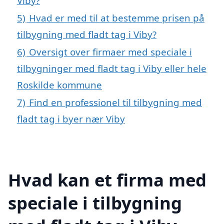
Viby?
5)
Hvad er med til at bestemme prisen på
tilbygning med fladt tag i Viby?
6)
Oversigt over firmaer med speciale i
tilbygninger med fladt tag i Viby eller hele
Roskilde kommune
7)
Find en professionel til tilbygning med
fladt tag i byer nær Viby
Hvad kan et firma med
speciale i tilbygning