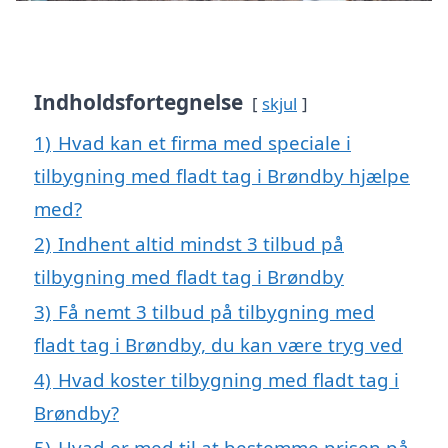
Indholdsfortegnelse
skjul
1)
Hvad kan et firma med speciale i
tilbygning med fladt tag i Brøndby hjælpe
med?
2)
Indhent altid mindst 3 tilbud på
tilbygning med fladt tag i Brøndby
3)
Få nemt 3 tilbud på tilbygning med
fladt tag i Brøndby, du kan være tryg ved
4)
Hvad koster tilbygning med fladt tag i
Brøndby?
5)
Hvad er med til at bestemme prisen på