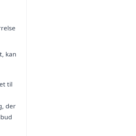
rrelse
t, kan
t til
g, der
ilbud