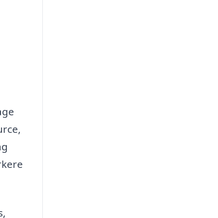
age
urce,
ng
rkere
s,