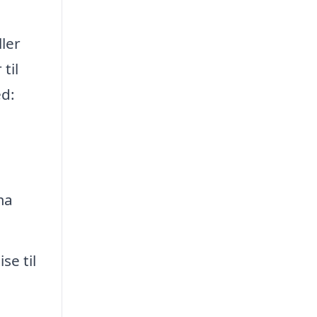
ler
til
ed:
ma
se til