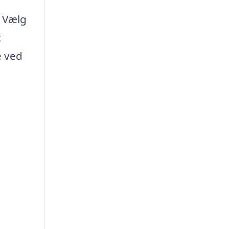
. Vælg
t
e ved