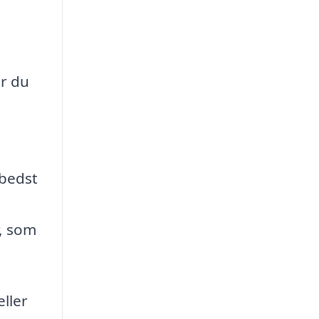
år du
 bedst
, som
eller