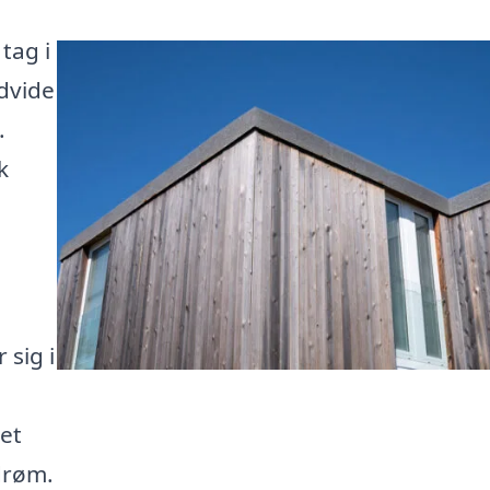
tag i
dvide
.
k
 sig i
 et
drøm.