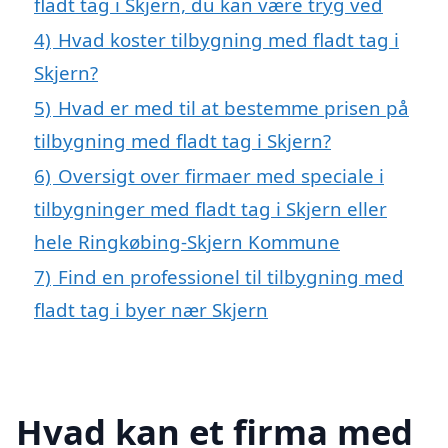
fladt tag i Skjern, du kan være tryg ved
4)
Hvad koster tilbygning med fladt tag i
Skjern?
5)
Hvad er med til at bestemme prisen på
tilbygning med fladt tag i Skjern?
6)
Oversigt over firmaer med speciale i
tilbygninger med fladt tag i Skjern eller
hele Ringkøbing-Skjern Kommune
7)
Find en professionel til tilbygning med
fladt tag i byer nær Skjern
Hvad kan et firma med