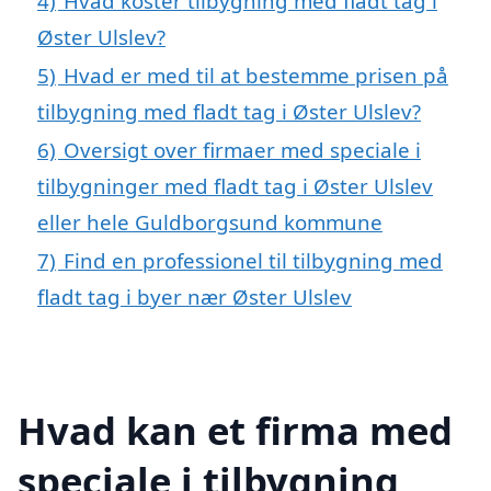
4)
Hvad koster tilbygning med fladt tag i
Øster Ulslev?
5)
Hvad er med til at bestemme prisen på
tilbygning med fladt tag i Øster Ulslev?
6)
Oversigt over firmaer med speciale i
tilbygninger med fladt tag i Øster Ulslev
eller hele Guldborgsund kommune
7)
Find en professionel til tilbygning med
fladt tag i byer nær Øster Ulslev
Hvad kan et firma med
speciale i tilbygning