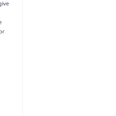
give
e
or