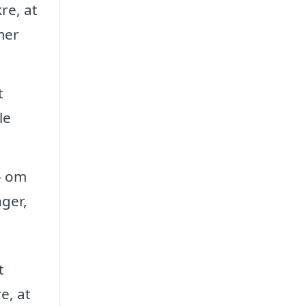
re, at
mer
t
le
 – om
nger,
t
e, at