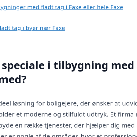
bygninger med fladt tag i Faxe eller hele Faxe
fladt tag i byer nær Faxe
speciale i tilbygning med
e med?
deel løsning for boligejere, der ønsker at udvi
lder et moderne og stilfuldt udtryk. Et firma
ilbyde en række tjenester, der hjælper dig med 
r er nogle af de områder, hvor et profession