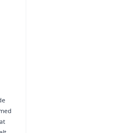
de
 med
at
elt