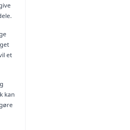
give
dele.
øge
eget
il et
og
dk kan
 gøre