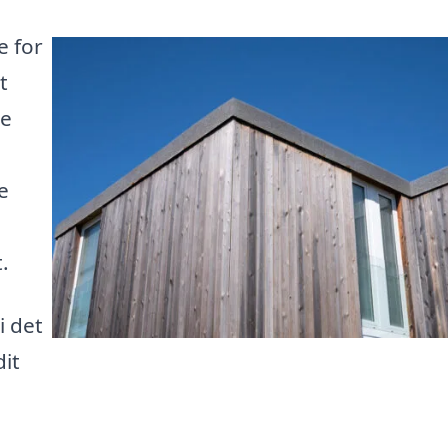
e for
t
ne
e
.
i det
dit