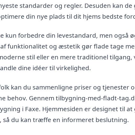
e nyeste standarder og regler. Desuden kan de 
timere din nye plads til dit hjems bedste for
kke kun forbedre din levestandard, men også 
f funktionalitet og æstetik gør flade tage m
erne stil eller en mere traditionel tilgang, v
vandle dine idéer til virkelighed.
agfolk kan du sammenligne priser og tjenester 
dine behov. Gennem tilbygning-med-fladt-tag.
lbygning i Faxe. Hjemmesiden er designet til at
bud, så du kan træffe en informeret beslutning.