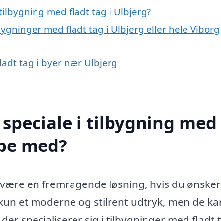
ilbygning med fladt tag i Ulbjerg?
bygninger med fladt tag i Ulbjerg eller hele Viborg
fladt tag i byer nær Ulbjerg
speciale i tilbygning med
lpe med?
n være en fremragende løsning, hvis du ønsker
e kun et moderne og stilrent udtryk, men de ka
 der specialiserer sig i tilbygninger med fladt 