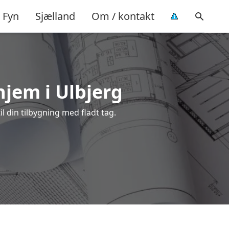
Fyn
Sjælland
Om / kontakt
hjem i Ulbjerg
l din tilbygning med fladt tag.