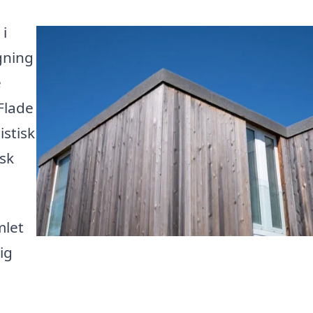
 i
gning
e
 Flade
stisk
sk
mlet
ig