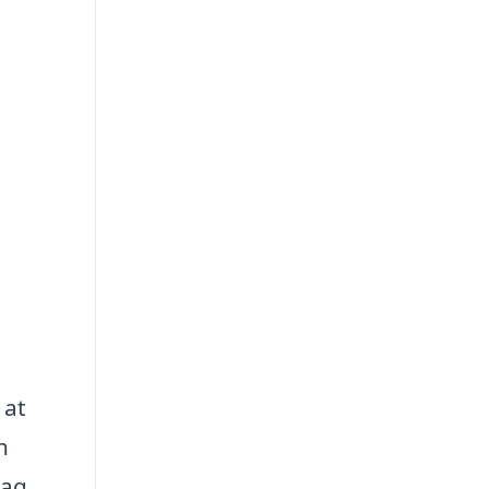
 at
n
tag,