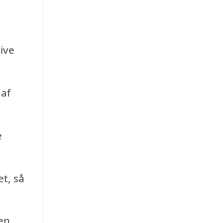
ive
 af
e
t, så
 en