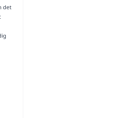
n det
t
dig