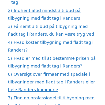
tag
2)
Indhent altid mindst 3 tilbud på
tilbygning med fladt tag i Randers
3)
Få nemt 3 tilbud på tilbygning med
fladt tag i Randers, du kan være tryg ved
4)
Hvad koster tilbygning med fladt tag i
Randers?
5)
Hvad er med til at bestemme prisen på
tilbygning med fladt tag i Randers?
6)
Oversigt over firmaer med speciale i
tilbygninger med fladt tag i Randers eller
hele Randers kommune
7)
Find en professionel til tilbygning med