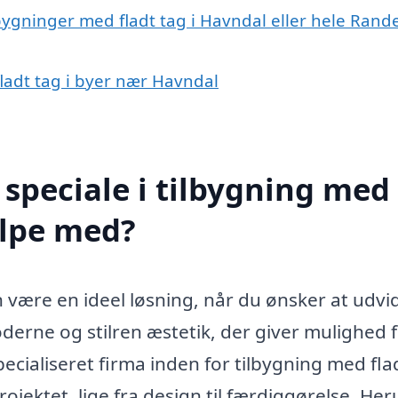
lbygninger med fladt tag i Havndal eller hele Rand
fladt tag i byer nær Havndal
speciale i tilbygning med
ælpe med?
 være en ideel løsning, når du ønsker at udvid
erne og stilren æstetik, der giver mulighed 
pecialiseret firma inden for tilbygning med fla
rojektet, lige fra design til færdiggørelse. He