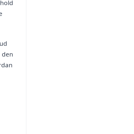
rhold
e
bud
g den
ordan