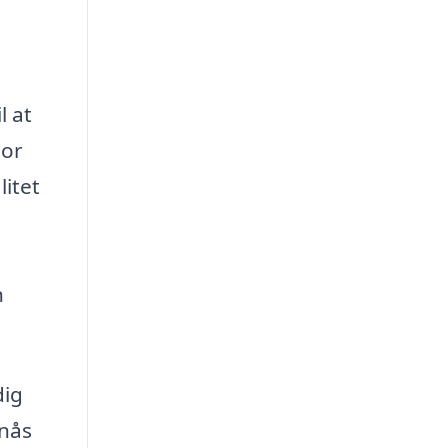
l at
tor
litet
n
dig
pnås