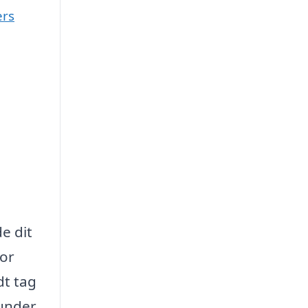
ers
e dit
for
dt tag
runder