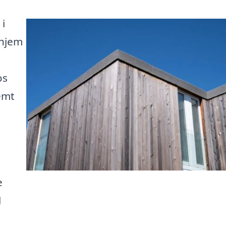
 i
 hjem
os
emt
e
l