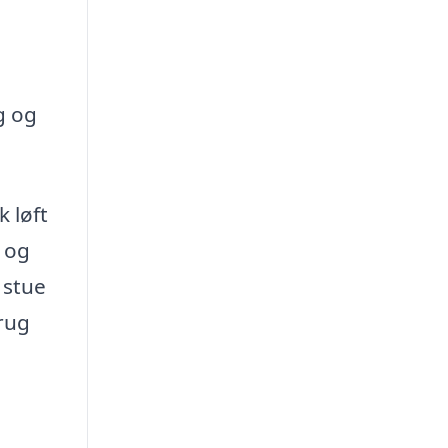
g og
k løft
n og
 stue
brug