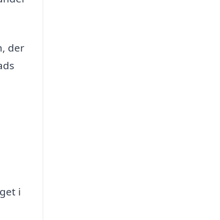
n, der
ads
get i