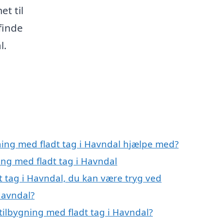
t til
finde
l.
ning med fladt tag i Havndal hjælpe med?
ing med fladt tag i Havndal
t tag i Havndal, du kan være tryg ved
Havndal?
tilbygning med fladt tag i Havndal?