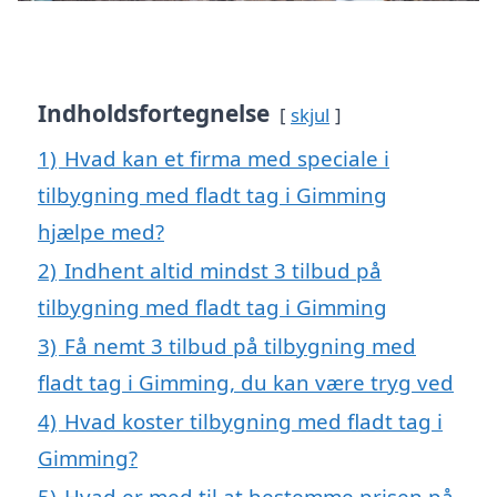
Indholdsfortegnelse
skjul
1)
Hvad kan et firma med speciale i
tilbygning med fladt tag i Gimming
hjælpe med?
2)
Indhent altid mindst 3 tilbud på
tilbygning med fladt tag i Gimming
3)
Få nemt 3 tilbud på tilbygning med
fladt tag i Gimming, du kan være tryg ved
4)
Hvad koster tilbygning med fladt tag i
Gimming?
5)
Hvad er med til at bestemme prisen på