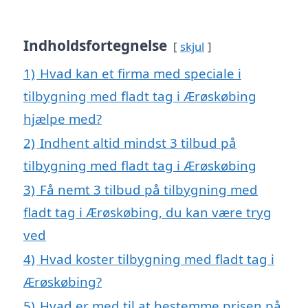
Indholdsfortegnelse
skjul
1)
Hvad kan et firma med speciale i
tilbygning med fladt tag i Ærøskøbing
hjælpe med?
2)
Indhent altid mindst 3 tilbud på
tilbygning med fladt tag i Ærøskøbing
3)
Få nemt 3 tilbud på tilbygning med
fladt tag i Ærøskøbing, du kan være tryg
ved
4)
Hvad koster tilbygning med fladt tag i
Ærøskøbing?
5)
Hvad er med til at bestemme prisen på