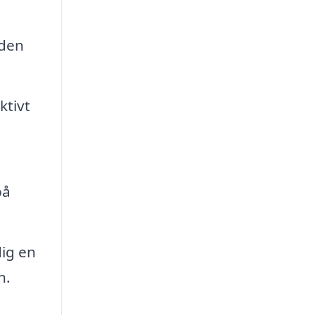
nden
ktivt
på
dig en
n.