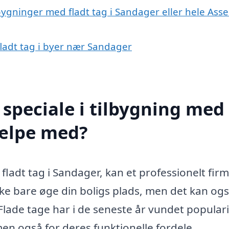
lbygninger med fladt tag i Sandager eller hele Ass
fladt tag i byer nær Sandager
speciale i tilbygning med
jælpe med?
fladt tag i Sandager, kan et professionelt fir
ikke bare øge din boligs plads, men det kan og
. Flade tage har i de seneste år vundet populari
n også for deres funktionelle fordele.