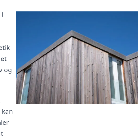
 i
etik
 et
ov og
t
r kan
ler
gt