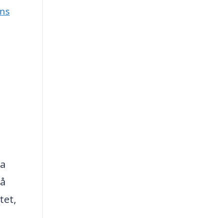
ens
ma
så
tet,