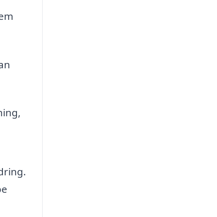
nem
kan
ning,
dring.
pe