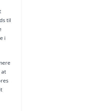
t
s til
e
e i
 mere
 at
ores
it