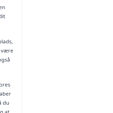
 en
dit
plads,
n være
 også
vores
kaber
å du
g at