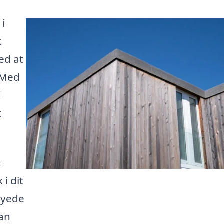
 i
k
ed at
 Med
l
t
t
 i dit
syede
kan