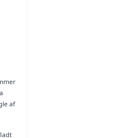
ommer
ma
gle af
ladt