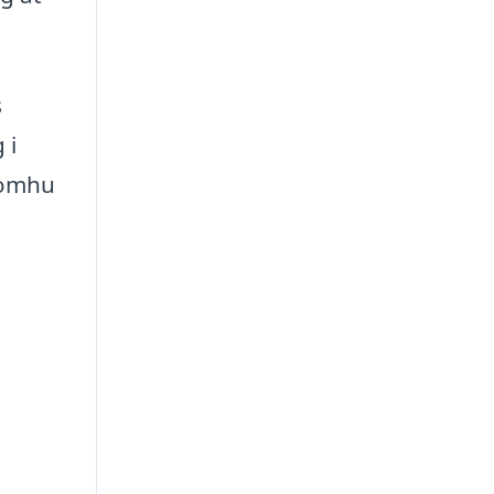
s
 i
d omhu