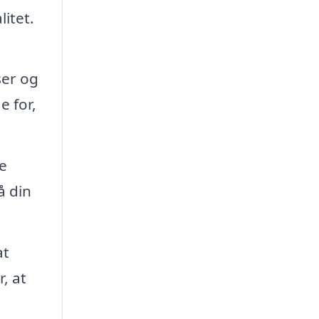
itet.
ser og
 for,
ge
å din
at
, at