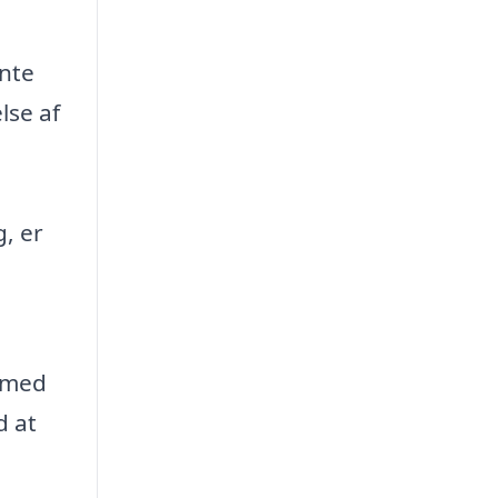
ente
lse af
g, er
g med
d at