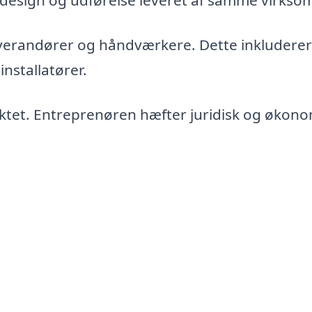
 design og udførelse leveret af samme virkso
verandører og håndværkere. Dette inkluderer
installatører.
ektet. Entreprenøren hæfter juridisk og økono