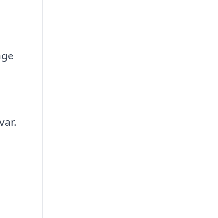
nge
var.