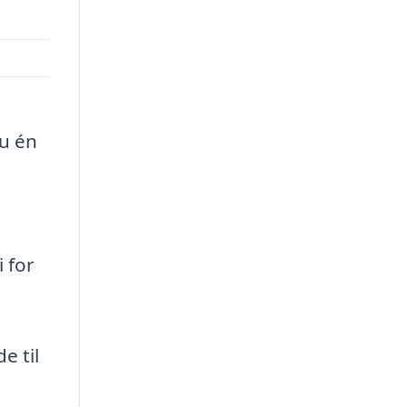
du én
 for
e til