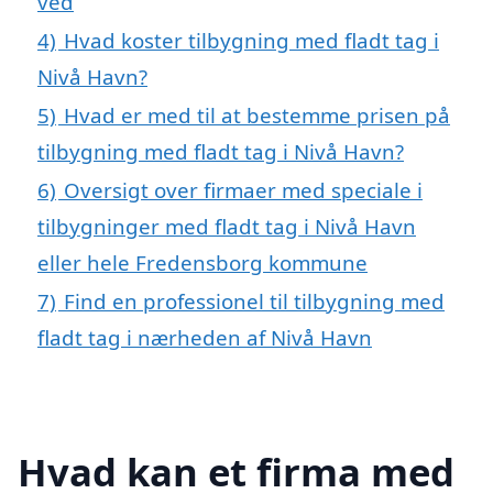
ved
4)
Hvad koster tilbygning med fladt tag i
Nivå Havn?
5)
Hvad er med til at bestemme prisen på
tilbygning med fladt tag i Nivå Havn?
6)
Oversigt over firmaer med speciale i
tilbygninger med fladt tag i Nivå Havn
eller hele Fredensborg kommune
7)
Find en professionel til tilbygning med
fladt tag i nærheden af Nivå Havn
Hvad kan et firma med