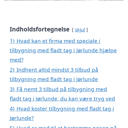
Indholdsfortegnelse
skjul
1)
Hvad kan et firma med speciale i
tilbygning med fladt tag i Jørlunde hjælpe
med?
2)
Indhent altid mindst 3 tilbud på
tilbygning med fladt tag i Jørlunde
3)
Få nemt 3 tilbud på tilbygning med
fladt tag i Jørlunde, du kan være tryg ved
4)
Hvad koster tilbygning med fladt tag i
Jørlunde?
5)
Hvad er med til at bestemme prisen på