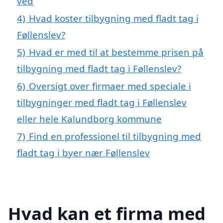
ved
4)
Hvad koster tilbygning med fladt tag i
Føllenslev?
5)
Hvad er med til at bestemme prisen på
tilbygning med fladt tag i Føllenslev?
6)
Oversigt over firmaer med speciale i
tilbygninger med fladt tag i Føllenslev
eller hele Kalundborg kommune
7)
Find en professionel til tilbygning med
fladt tag i byer nær Føllenslev
Hvad kan et firma med