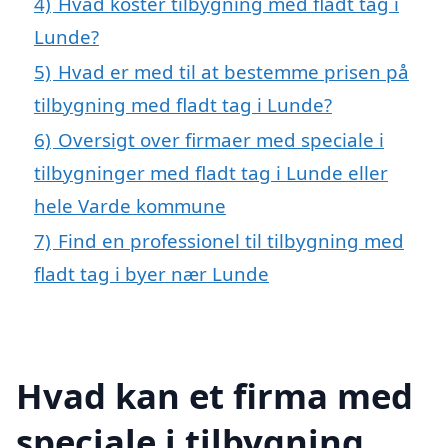
4)
Hvad koster tilbygning med fladt tag i
Lunde?
5)
Hvad er med til at bestemme prisen på
tilbygning med fladt tag i Lunde?
6)
Oversigt over firmaer med speciale i
tilbygninger med fladt tag i Lunde eller
hele Varde kommune
7)
Find en professionel til tilbygning med
fladt tag i byer nær Lunde
Hvad kan et firma med
speciale i tilbygning