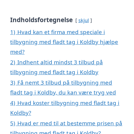
Indholdsfortegnelse
skjul
1)
Hvad kan et firma med speciale i
tilbygning med fladt tag i Koldby hjælpe
med?
2)
Indhent altid mindst 3 tilbud på
tilbygning med fladt tag i Koldby
3)
Få nemt 3 tilbud på tilbygning med
fladt tag i Koldby, du kan være tryg ved
4)
Hvad koster tilbygning med fladt tag i
Koldby?
5)
Hvad er med til at bestemme prisen på
tilbygning med fladt tag i Koldby?