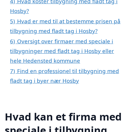
4)
Hvad koster tilbygning med fladt tag i
Hosby?
5)
Hvad er med til at bestemme prisen på
tilbygning med fladt tag i Hosby?
6)
Oversigt over firmaer med speciale i
tilbygninger med fladt tag i Hosby eller
hele Hedensted kommune
7)
Find en professionel til tilbygning med
fladt tag i byer nær Hosby
Hvad kan et firma med
speciale i tilbygning