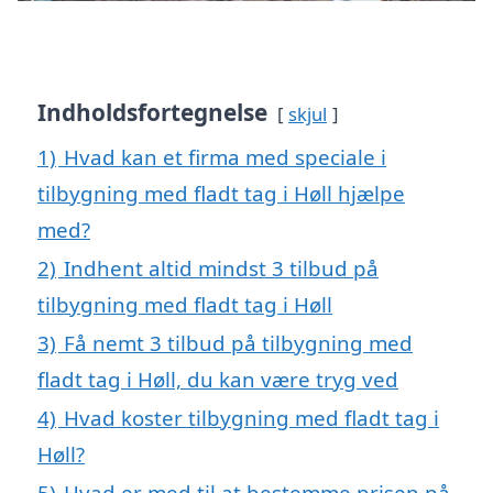
Indholdsfortegnelse
skjul
1)
Hvad kan et firma med speciale i
tilbygning med fladt tag i Høll hjælpe
med?
2)
Indhent altid mindst 3 tilbud på
tilbygning med fladt tag i Høll
3)
Få nemt 3 tilbud på tilbygning med
fladt tag i Høll, du kan være tryg ved
4)
Hvad koster tilbygning med fladt tag i
Høll?
5)
Hvad er med til at bestemme prisen på