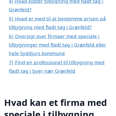
4)
Hvad koster tilbygning med fladt tag i
Grønfeld?
5)
Hvad er med til at bestemme prisen på
tilbygning med fladt tag i Grønfeld?
6)
Oversigt over firmaer med speciale i
tilbygninger med fladt tag i Grønfeld eller
hele Syddjurs kommune
7)
Find en professionel til tilbygning med
fladt tag i byer nær Grønfeld
Hvad kan et firma med
speciale i tilbygning