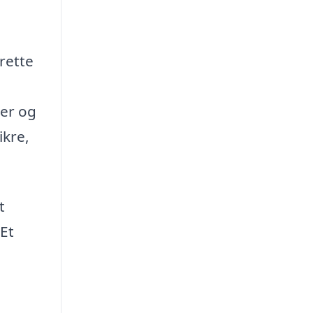
 rette
ser og
ikre,
t
 Et