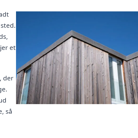
adt
 sted.
ds,
jer et
, der
ge.
bud
, så