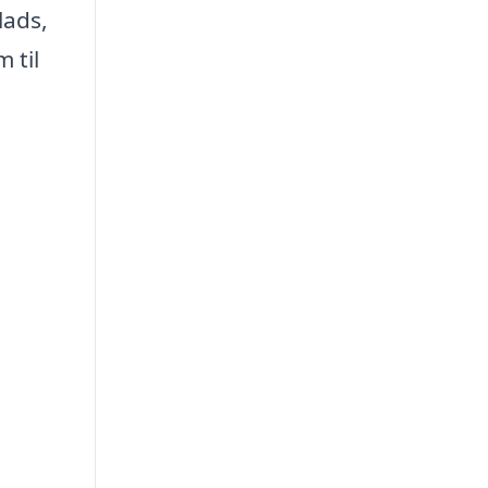
lads,
 til