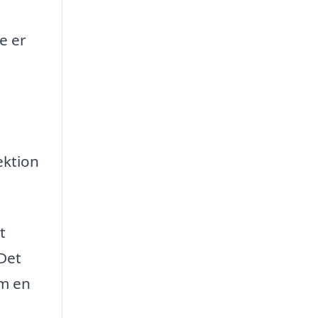
e er
ektion
t
 Det
om en