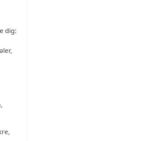
e dig:
ler,
,
kre,