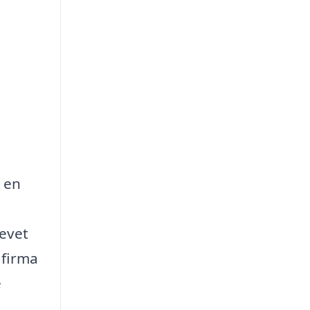
e en
levet
 firma
e