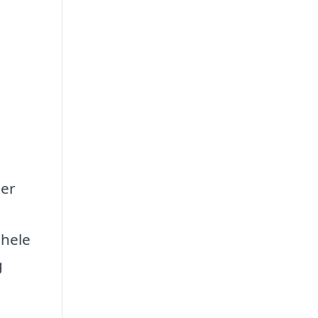
der
 hele
g