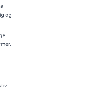
ne
ig og
ige
rmer.
g
tiv