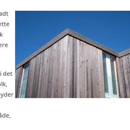
adt
ette
sk
ere
i det
lk,
byder
åde,