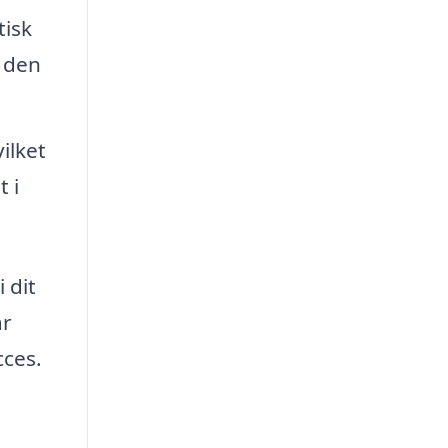
tisk
t den
ilket
 i
 dit
ar
cces.