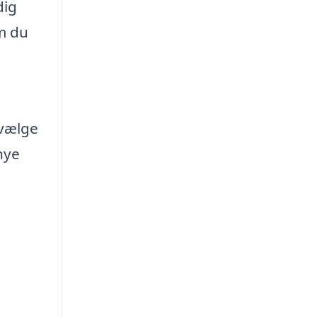
dig
m du
 vælge
nye