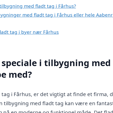
ilbygning med fladt tag i Fårhus?
lbygninger med fladt tag i Fårhus eller hele Aaben
fladt tag i byer nær Fårhus
speciale i tilbygning med
lpe med?
ag i Fårhus, er det vigtigt at finde et firma, 
 tilbygning med fladt tag kan være en fantas
em på en moderne og funktionel måde. Det fla