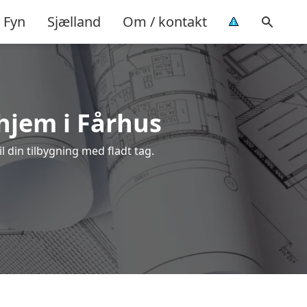
Fyn
Sjælland
Om / kontakt
 hjem i Fårhus
l din tilbygning med fladt tag.