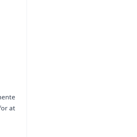
dhente
for at