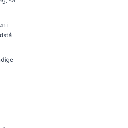
ag, så
en i
odstå
ndige
g