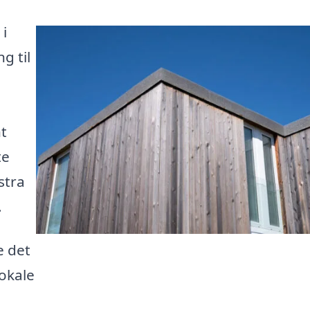
 i
g til
nt
te
stra
.
e det
lokale