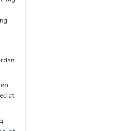
ing
vordan
 en
ed at
og