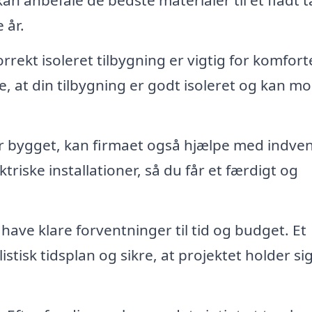
an anbefale de bedste materialer til et fladt t
 år.
rrekt isoleret tilbygning er vigtig for komfort
kre, at din tilbygning er godt isoleret og kan m
r bygget, kan firmaet også hjælpe med indve
riske installationer, så du får et færdigt og
 have klare forventninger til tid og budget. Et
listisk tidsplan og sikre, at projektet holder si