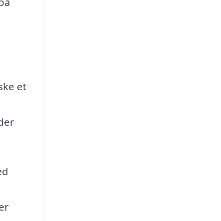
 på
t
ske et
der
ed
er