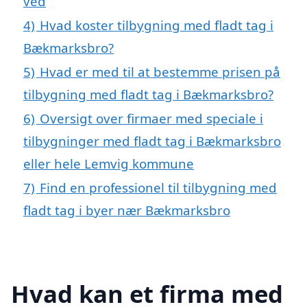
ved
4)
Hvad koster tilbygning med fladt tag i
Bækmarksbro?
5)
Hvad er med til at bestemme prisen på
tilbygning med fladt tag i Bækmarksbro?
6)
Oversigt over firmaer med speciale i
tilbygninger med fladt tag i Bækmarksbro
eller hele Lemvig kommune
7)
Find en professionel til tilbygning med
fladt tag i byer nær Bækmarksbro
Hvad kan et firma med