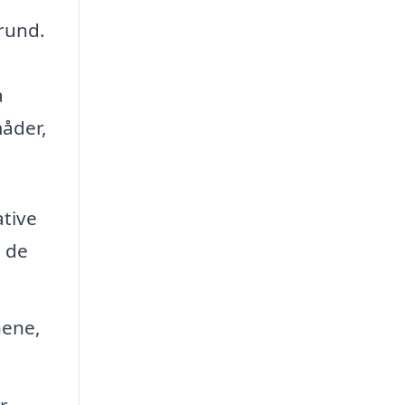
grund.
a
måder,
ative
 de
nene,