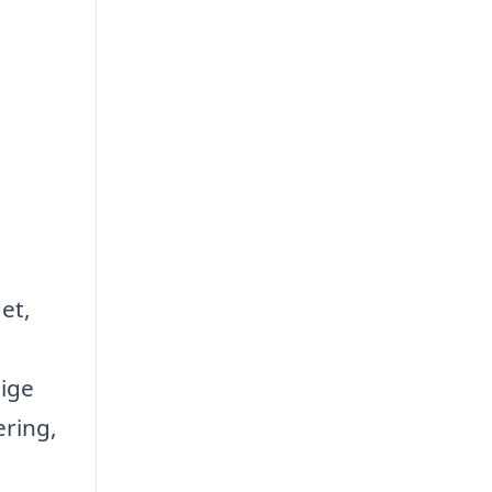
et,
ige
ering,