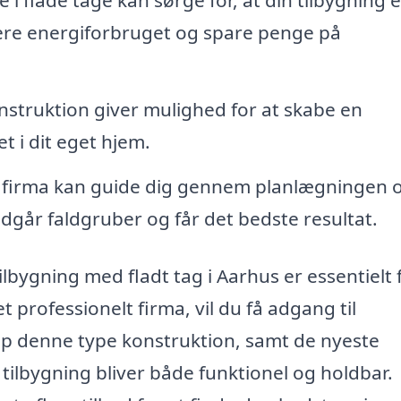
 i flade tage kan sørge for, at din tilbygning e
ucere energiforbruget og spare penge på
nstruktion giver mulighed for at skabe en
t i dit eget hjem.
t firma kan guide dig gennem planlægningen 
ndgår faldgruber og får det bedste resultat.
ilbygning med fladt tag i Aarhus er essentielt 
 professionelt firma, vil du få adgang til
top denne type konstruktion, samt de nyeste
n tilbygning bliver både funktionel og holdbar.