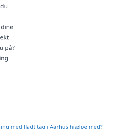
 du
 dine
ekt
du på?
ing
ning med fladt tag i Aarhus hjælpe med?