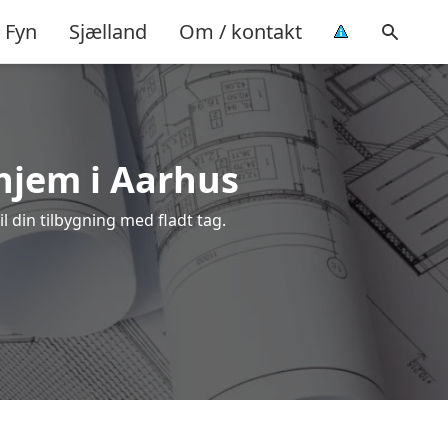
Fyn
Sjælland
Om / kontakt
 hjem i Aarhus
l din tilbygning med fladt tag.