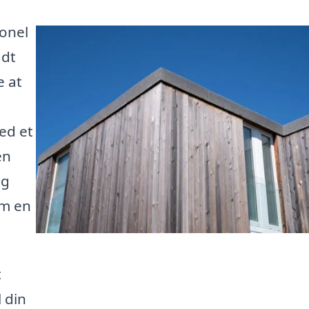
ionel
adt
e at
Med et
en
og
em en
t
l din