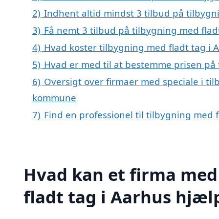
2)
Indhent altid mindst 3 tilbud på tilbygn
3)
Få nemt 3 tilbud på tilbygning med flad
4)
Hvad koster tilbygning med fladt tag i 
5)
Hvad er med til at bestemme prisen på 
6)
Oversigt over firmaer med speciale i til
kommune
7)
Find en professionel til tilbygning med 
Hvad kan et firma med 
fladt tag i Aarhus hjæ