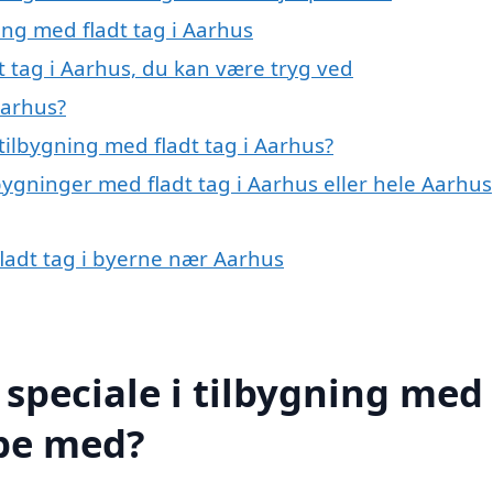
ing med fladt tag i Aarhus
t tag i Aarhus, du kan være tryg ved
Aarhus?
tilbygning med fladt tag i Aarhus?
bygninger med fladt tag i Aarhus eller hele Aarhus
fladt tag i byerne nær Aarhus
speciale i tilbygning med
lpe med?