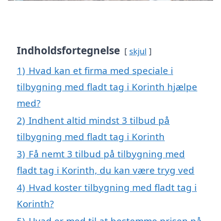
Indholdsfortegnelse
skjul
1)
Hvad kan et firma med speciale i
tilbygning med fladt tag i Korinth hjælpe
med?
2)
Indhent altid mindst 3 tilbud på
tilbygning med fladt tag i Korinth
3)
Få nemt 3 tilbud på tilbygning med
fladt tag i Korinth, du kan være tryg ved
4)
Hvad koster tilbygning med fladt tag i
Korinth?
5)
Hvad er med til at bestemme prisen på