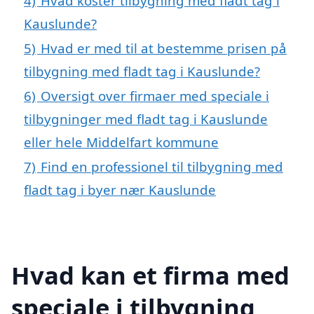
4)
Hvad koster tilbygning med fladt tag i
Kauslunde?
5)
Hvad er med til at bestemme prisen på
tilbygning med fladt tag i Kauslunde?
6)
Oversigt over firmaer med speciale i
tilbygninger med fladt tag i Kauslunde
eller hele Middelfart kommune
7)
Find en professionel til tilbygning med
fladt tag i byer nær Kauslunde
Hvad kan et firma med
speciale i tilbygning